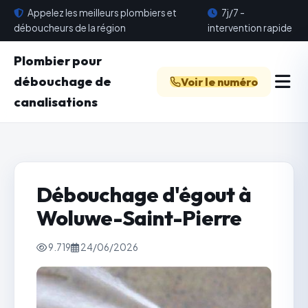
Appelez les meilleurs plombiers et
7j/7 -
déboucheurs de la région
intervention rapide
Plombier pour
débouchage de
Voir le numéro
canalisations
Débouchage d'égout à
Woluwe-Saint-Pierre
9.719
24/06/2026