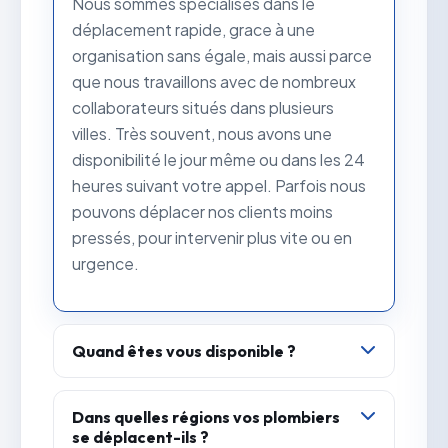
Nous sommes spécialisés dans le
déplacement rapide, grace à une
organisation sans égale, mais aussi parce
que nous travaillons avec de nombreux
collaborateurs situés dans plusieurs
villes. Très souvent, nous avons une
disponibilité le jour même ou dans les 24
heures suivant votre appel. Parfois nous
pouvons déplacer nos clients moins
pressés, pour intervenir plus vite ou en
urgence.
Quand êtes vous disponible ?
Nous sommes disponibles au téléphone
24h sur 24 et 7 jours sur 7. La nuit, il sagit
Dans quelles régions vos plombiers
se déplacent-ils ?
enfait d'une permanence téléphonique,