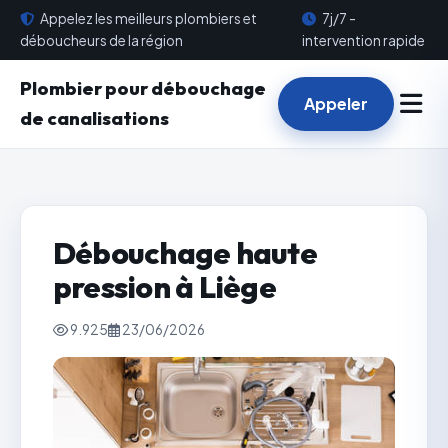
Appelez les meilleurs plombiers et
7j/7 -
déboucheurs de la région
intervention rapide
Plombier pour débouchage
Appeler
de canalisations
Débouchage haute
pression à Liège
9.925
23/06/2026