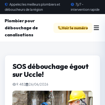
Appelez les meilleurs plombiers et
7j/7 -
déboucheurs de la région
intervention rapide
Plombier pour
débouchage de
Voir le numéro
canalisations
SOS débouchage égout
sur Uccle!
9.482
26/06/2026