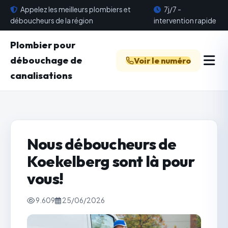
Appelez les meilleurs plombiers et
7j/7 -
déboucheurs de la région
intervention rapide
Plombier pour
débouchage de
Voir le numéro
canalisations
Nous déboucheurs de
Koekelberg sont là pour
vous!
9.609
25/06/2026